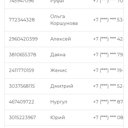
745947096
Руфат
+7 (***) *** 70-
Ольга
772344328
+7 (***) *** 53-
Коршунова
2960420399
Алексей
+7 (***) *** 42-
3810655378
Даяна
+7 (***) *** 79-11
2411770159
Женис
+7 (***) *** 19-9
3037568115
Дмитрий
+7 (***) *** 52-5
467409722
Нургул
+7 (***) *** 87-6
3015223967
Юрий
+7 (***) *** 08-