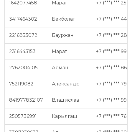
1642077458
Марат
+7 (***) *** 25-7
3417464302
Бекболат
+7 (***) *** 44-5
2216853072
Бауржан
+7 (***) *** 28-
2316443153
Марат
+7 (***) *** 99-6
2762004105
Арман
+7 (***) *** 86-
752119082
Александр
+7 (***) *** 79-1
841977832107
Владислав
+7 (***) *** 99-
2505736991
Карылгаш
+7 (***) *** 76-2