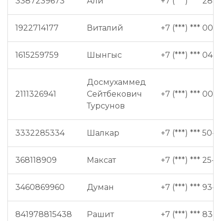
3387239673
Али
+7 (***) *** 28-
1922714177
Виталий
+7 (***) *** 00-6
1615259759
Шынгыс
+7 (***) *** 04-
Досмухаммед
2111326941
Сейтбекович
+7 (***) *** 00-6
Турсунов
3332285334
Шалкар
+7 (***) *** 50-
368118909
Максат
+7 (***) *** 25-
3460869960
Думан
+7 (***) *** 93-
841978815438
Рашит
+7 (***) *** 83-