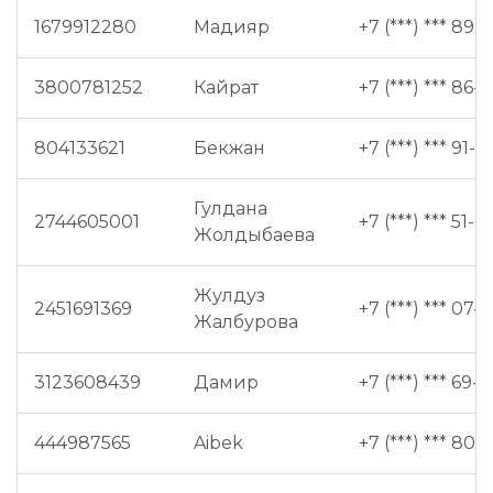
1679912280
Мадияр
+7 (***) *** 89-
3800781252
Кайрат
+7 (***) *** 86-
804133621
Бекжан
+7 (***) *** 91-5
Гулдана
2744605001
+7 (***) *** 51-0
Жолдыбаева
Жулдуз
2451691369
+7 (***) *** 07-
Жалбурова
3123608439
Дамир
+7 (***) *** 69-6
444987565
Aibek
+7 (***) *** 80-