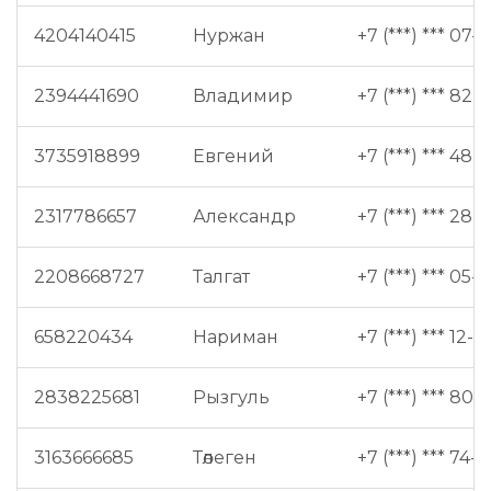
4204140415
Нуржан
+7 (***) *** 07-0
2394441690
Владимир
+7 (***) *** 82-9
3735918899
Евгений
+7 (***) *** 48-4
2317786657
Александр
+7 (***) *** 28-
2208668727
Талгат
+7 (***) *** 05-
658220434
Нариман
+7 (***) *** 12-0
2838225681
Рызгуль
+7 (***) *** 80-
3163666685
Төлеген
+7 (***) *** 74-7