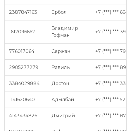
2387847163
Ербол
+7 (***) *** 66-9
Владимир
1612096662
+7 (***) *** 39-2
Гофман
776017064
Сержан
+7 (***) *** 79-1
2905277279
Равиль
+7 (***) *** 89-
3384029884
Достон
+7 (***) *** 33-6
1141620640
Адылбай
+7 (***) *** 52-5
4143434826
Дмитрий
+7 (***) *** 87-4