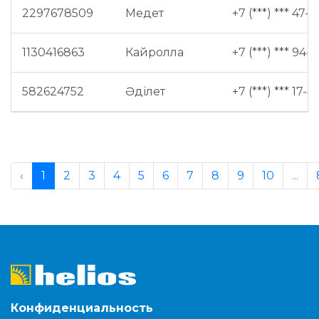
2297678509
Медет
+7 (***) *** 47-9
1130416863
Кайролла
+7 (***) *** 94-6
582624752
Әділет
+7 (***) *** 17-41
‹
1
2
3
4
5
6
7
8
9
10
...
Конфиденциальность